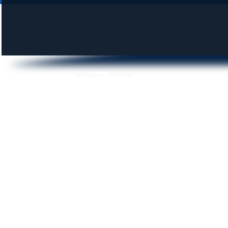
DUNAI KROKODILOK SE
© 2014 krokodilok.hu | Minden