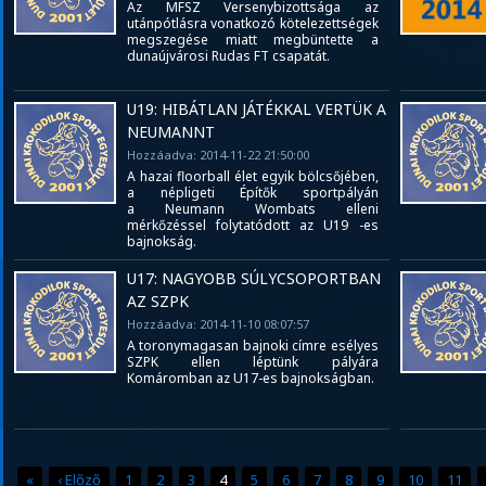
Az MFSZ Versenybizottsága az
utánpótlásra vonatkozó kötelezettségek
megszegése miatt megbüntette a
dunaújvárosi Rudas FT csapatát.
U19: HIBÁTLAN JÁTÉKKAL VERTÜK A
NEUMANNT
Hozzáadva: 2014-11-22 21:50:00
A hazai floorball élet egyik bölcsőjében,
a népligeti Építők sportpályán
a Neumann Wombats elleni
mérkőzéssel folytatódott az U19 -es
bajnokság.
U17: NAGYOBB SÚLYCSOPORTBAN
AZ SZPK
Hozzáadva: 2014-11-10 08:07:57
A toronymagasan bajnoki címre esélyes
SZPK ellen léptünk pályára
Komáromban az U17-es bajnokságban.
«
‹ Előző
1
2
3
4
5
6
7
8
9
10
11