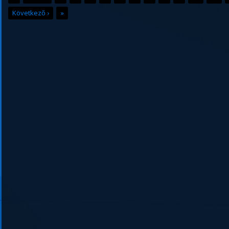
Következő ›
»