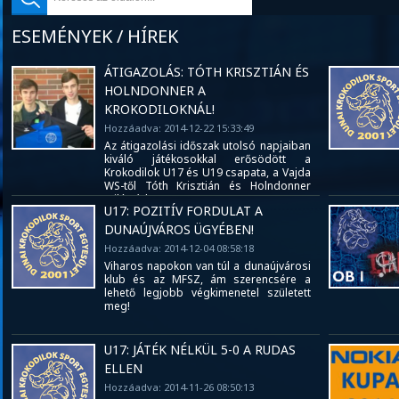
ESEMÉNYEK / HÍREK
ÁTIGAZOLÁS: TÓTH KRISZTIÁN ÉS
HOLNDONNER A
KROKODILOKNÁL!
Hozzáadva: 2014-12-22 15:33:49
Az átigazolási időszak utolsó napjaiban
kiváló játékosokkal erősödött a
Krokodilok U17 és U19 csapata, a Vajda
WS-től Tóth Krisztián és Holndonner
Milán érkezett!
U17: POZITÍV FORDULAT A
DUNAÚJVÁROS ÜGYÉBEN!
Hozzáadva: 2014-12-04 08:58:18
Viharos napokon van túl a dunaújvárosi
klub és az MFSZ, ám szerencsére a
lehető legjobb végkimenetel született
meg!
U17: JÁTÉK NÉLKÜL 5-0 A RUDAS
ELLEN
Hozzáadva: 2014-11-26 08:50:13