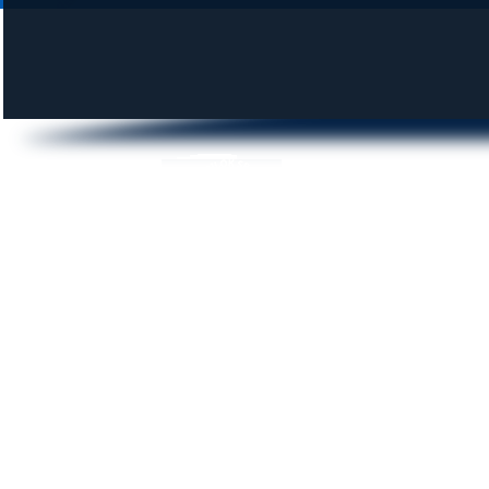
DUNAI KROKODILOK SE
© 2014 krokodilok.hu | Minden