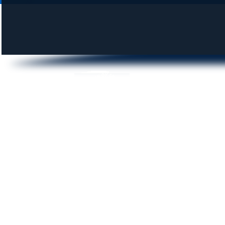
DUNAI KROKODILOK SE
© 2014 krokodilok.hu | Minden