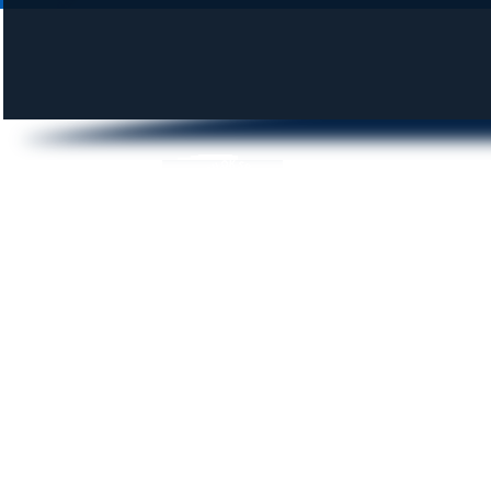
DUNAI KROKODILOK SE
© 2014 krokodilok.hu | Minden