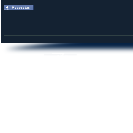
DUNAI KROKODILOK SE
© 2014 krokodilok.hu | Minden