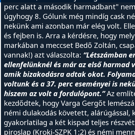
perc alatt a második harmadbant" nem
úgyhogy 8. Gólunk még mindíg cask nég
nekünk ami azonban már elég volt. Ell
és fejben is. Arra a kérdésre, hogy mely
markában a meccset Bedő Zoltán, csap
vannak!) azt válaszolta:
“Létszámban e
ellenfelünknél és már az első harmad v
amik bizakodásra adtak okot. Folyam
voltunk és a 37. perc eseményei is nek
hiszem az volt a fordulópont.”
Az említ
kezdődtek, hogy Varga Gergőt lemészár
némi dulakodás követett, alárúgással, 
gyakorlatilag a két kispad teljes részv
piroslap (Kroki-SZPK 1:2) és némi menn