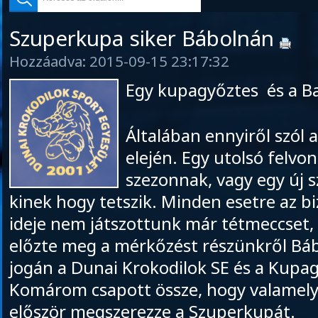
Szuperkupa siker Bábolnán
Hozzáadva: 2015-09-15 23:17:32
Egy kupagyőztes és a B
Általában ennyiről szól 
elején. Egy utolsó felvon
szezonnak, vagy egy új 
kinek hogy tetszik. Minden esetre az b
ideje nem játszottunk már tétmeccset,
előzte meg a mérkőzést részünkről Báb
jogán a Dunai Krokodilok SE és a Kupa
Komárom csapott össze, hogy valamely
először megszerezze a Szuperkupát.