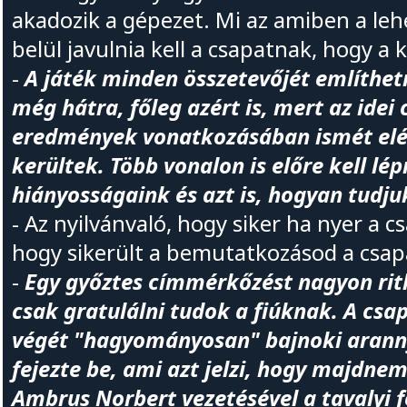
akadozik a gépezet. Mi az amiben a leh
belül javulnia kell a csapatnak, hogy a ki
-
A játék minden összetevőjét említhe
még hátra, főleg azért is, mert az idei 
eredmények vonatkozásában ismét el
kerültek. Több vonalon is előre kell lé
hiányosságaink és azt is, hogyan tudju
- Az nyilvánvaló, hogy siker ha nyer a c
hogy sikerült a bemutatkozásod a csap
-
Egy győztes címmérkőzést nagyon rit
csak gratulálni tudok a fiúknak. A csa
végét "hagyományosan" bajnoki aranny
fejezte be, ami azt jelzi, hogy majdnem
Ambrus Norbert vezetésével a tavalyi 