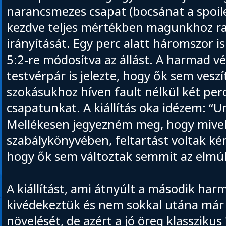
narancsmezes csapat (bocsánat a spoile
kezdve teljes mértékben magunkhoz r
irányítását. Egy perc alatt háromszor i
5:2-re módosítva az állást. A harmad vé
testvérpár is jelezte, hogy ők sem vesz
szokásukhoz híven fault nélkül két perce
csapatunkat. A kiállítás oka idézem: “U
Mellékesen jegyezném meg, hogy mivel i
szabálykönyvében, feltartást voltak kén
hogy ők sem változtak semmit az elmúl
A kiállítást, ami átnyúlt a második ha
kivédekeztük és nem sokkal utána már 
növelését, de azért a jó öreg klasszikus