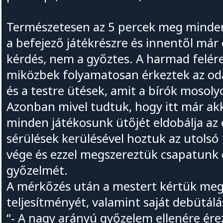
Természetesen az 5 percek meg minde
a befejező játékrészre és innentől már
kérdés, nem a győztes. A harmad felér
miközbek folyamatosan érkeztek az od
és a testre ütések, amit a bírók moso
Azonban mivel tudtuk, hogy itt már ak
minden játékosunk ütőjét eldobálja az 
sérülések kerülésével hoztuk az utolsó 
vége és ezzel megszereztük csapatunk
győzelmét.
A mérkőzés után a mestert kértük meg,
teljesítményét, valamint saját debütálá
“- A nagy arányú győzelem ellenére ér