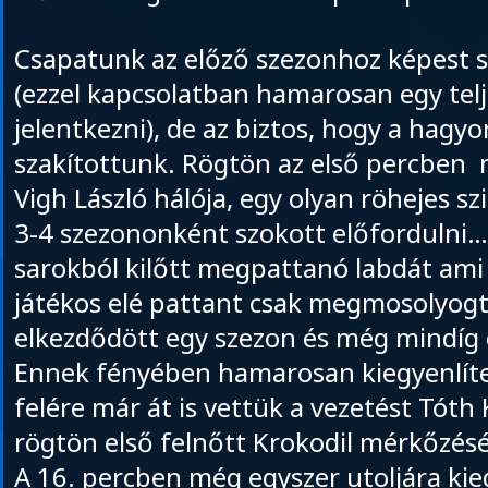
Csapatunk az előző szezonhoz képest s
(ezzel kapcsolatban hamarosan egy telj
jelentkezni), de az biztos, hogy a hag
szakítottunk. Rögtön az első percben
Vigh László hálója, egy olyan röhejes sz
3-4 szezononként szokott előfordulni…
sarokból kilőtt megpattanó labdát am
játékos elé pattant csak megmosolyogt
elkezdődött egy szezon és még mindí
Ennek fényében hamarosan kiegyenlít
felére már át is vettük a vezetést Tóth 
rögtön első felnőtt Krokodil mérkőzés
A 16. percben még egyszer utoljára kie