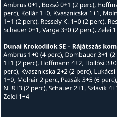
Ambrus 0+1, Bozsó 0+1 (2 perc), Hoffma
perc), Kollár 1+0, Kvasznicska 1+1, Moln
1+1 (2 perc), Ressely K. 1+0 (2 perc), Re
Schauer 0+1, Varga 3+0 (2 perc), Zelei 
Dunai Krokodilok SE – Rájátszás kom
Ambrus 1+0 (4 perc), Dombauer 3+1 (2 pe
1+1 (2 perc), Hoffmann 4+2, Hollósi 3+0 
perc), Kvasznicska 2+2 (2 perc), Lukács
1+0, Molnár 2 perc, Pazsák 3+5 (6 perc),
N. 8+3 (2 perc), Schauer 2+1, Szlávik 4+
Zelei 1+4