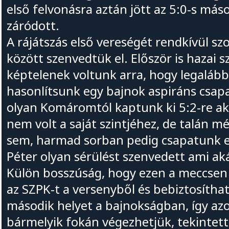
első felvonásra aztán jött az 5:0-s máso
záródott.
A rájátszás első vereségét rendkívül 
között szenvedtük el. Először is hazai s
képtelenek voltunk arra, hogy legaláb
hasonlítsunk egy bajnok aspiráns csap
olyan Komáromtól kaptunk ki 5:2-re aki
nem volt a saját szintjéhez, de talán 
sem, harmad sorban pedig csapatunk e
Péter olyan sérülést szenvedett ami aká
Külön bosszúság, hogy ezen a meccsen 
az SZPK-t a versenyből és bebiztosítha
második helyet a bajnokságban, így a
bármelyik fokán végezhetjük, tekintette