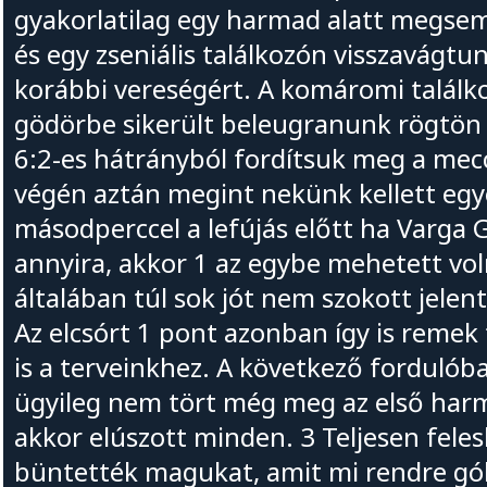
gyakorlatilag egy harmad alatt megsem
és egy zseniális találkozón visszavágtu
korábbi vereségért. A komáromi találk
gödörbe sikerült beleugranunk rögtön 
6:2-es hátrányból fordítsuk meg a mecc
végén aztán megint nekünk kellett egye
másodperccel a lefújás előtt ha Varga 
annyira, akkor 1 az egybe mehetett vol
általában túl sok jót nem szokott jelent
Az elcsórt 1 pont azonban így is remek 
is a terveinkhez. A következő forduló
ügyileg nem tört még meg az első har
akkor elúszott minden. 3 Teljesen felesl
büntették magukat, amit mi rendre gólr