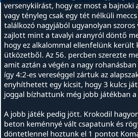
versenykiírást, hogy ez most a bajnoki
vagy tényleg csak egy tét nélküli meccs
találkozó nagyjából ugyanolyan szoros 
zajlott mint a tavalyi aranyról döntő m
hogy ez alkalommal ellenfelünk került 
ütközetből. Az 56. percben szerezte me
amit aztán a végén a nagy rohanásban m
így 4:2-es vereséggel zártuk az alapsza
enyhíthetett egy kicsit, hogy 3 kulcs já
joggal bízhattunk még jobb játékban a
A jobb játék pedig jött. Krokodil hagyo
beton keménnyé vált csapatunk és rög
döntetlennel hoztunk el 1 pontot Kom