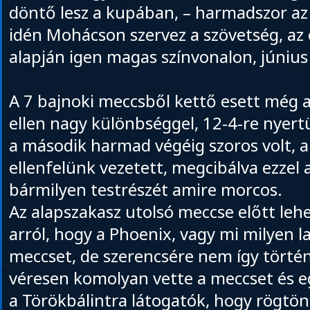
döntő lesz a kupában, – harmadszor az 
idén Mohácson szervez a szövetség, az 
alapján igen magas színvonalon, június
A 7 bajnoki meccsből kettő esett még a
ellen nagy különbséggel, 12-4-re nyert
a második harmad végéig szoros volt, 
ellenfelünk vezetett, megcibálva ezzel 
bármilyen testrészét amire morcos.
Az alapszakasz utolsó meccse előtt lehet
arról, hogy a Phoenix, vagy mi milyen l
meccset, de szerencsére nem így törté
véresen komolyan vette a meccset és eg
a Törökbálintra látogatók, hogy rögtön 