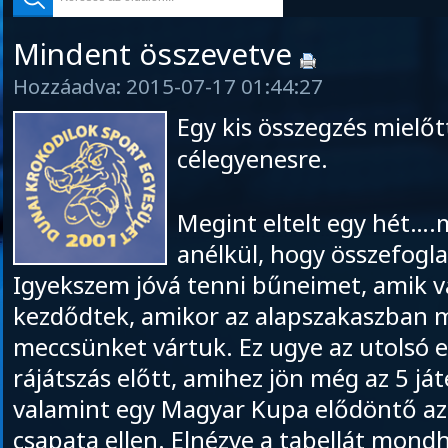
Mindent összevetve
Hozzáadva: 2015-07-17 01:44:27
Egy kis összegzés mielő
célegyenesre.
Megint eltelt egy hét….m
anélkül, hogy összefogla
Igyekszem jóvá tenni bűneimet, amik 
kezdődtek, amikor az alapszakaszban m
meccsünket vártuk. Ez ugye az utolsó el
rájátszás előtt, amihez jön még az 5 já
valamint egy Magyar Kupa elődöntő az
csapata ellen. Elnézve a tabellát mond