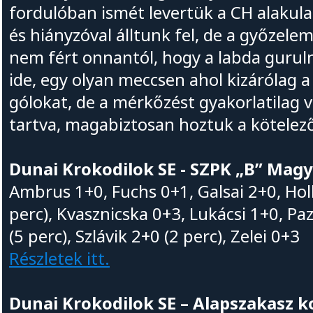
fordulóban ismét levertük a CH alakula
és hiányzóval álltunk fel, de a győzele
nem fért onnantól, hogy a labda gurulni
ide, egy olyan meccsen ahol kizárólag 
gólokat, de a mérkőzést gyakorlatilag vé
tartva, magabiztosan hoztuk a kötelez
Dunai Krokodilok SE - SZPK „B” Magy
Ambrus 1+0, Fuchs 0+1, Galsai 2+0, Holl
perc), Kvasznicska 0+3, Lukácsi 1+0, Pa
(5 perc), Szlávik 2+0 (2 perc), Zelei 0+3
Részletek itt.
Dunai Krokodilok SE – Alapszakasz k