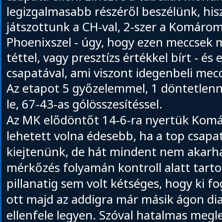
legizgalmasabb részéről beszélünk, hi
játszottunk a CH-val, 2-szer a Komárom 
Phoenixszel - úgy, hogy ezen meccsek
téttel, vagy presztízs értékkel bírt - é
csapatával, ami viszont idegenbeli mec
Az etapot 5 győzelemmel, 1 döntetlenn
le, 67-43-as gólösszesítéssel.
Az MK elődöntőt 14-6-ra nyertük Kom
lehetett volna édesebb, ha a top csapat
kiejtenünk, de hát mindent nem akarha
mérkőzés folyamán kontroll alatt tarto
pillanatig sem volt kétséges, hogy ki f
ott majd az addigra már másik ágon d
ellenfele legyen. Szóval hatalmas meg