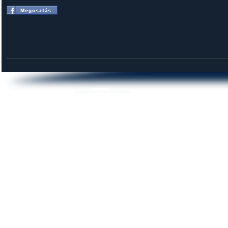
DUNAI KROKODILOK SE
© 2014 krokodilok.hu | Minden