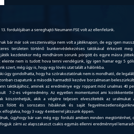
 13. fordulójában a sereghajtó Neumann FSE volt az ellenfelünk.
atnak bár már sok vesztenivalója nem volt a játéknapon, de egy igen massz
res területen történő bunkervédekezéses taktikával érkezett meg
 játék kezdetekor még mindhárom sorunk pörgött és egyre másra jöttek
t eleinte nem is tudott hova tenni vendégünk, így igen hamar egy 5 gól
nk szert, még úgy is, hogy egy lövés utat talált a hálónkba.
nki úgy gondolhatta, hogy ha szórakoztatónak nem is mondható, de legalá
azonban csapatunk a második harmadtól kezdve borzalmasan beleszürkült
mann taktikájához, aminek az eredménye egy roppant mód unalmas 40 pe
 alakult 7-2-es végeredmény. Az egyetlen momentumot ami kizökkentette
k köszönhetjük, akik a végére teljesen elveszítették az uralmukat 
 fölött és sorozatos hibáiknak és saját fegyelmezetlenségünkn
elfoglalva, hogy 3 vagy 4 emberrel játszunk éppen.
adnak, úgyhogy bár van még egy forduló amiben minden megtörténhet, 
n fogjuk zárni az alapszakaszt csakis egymás ellenni eredménnyel lemarad