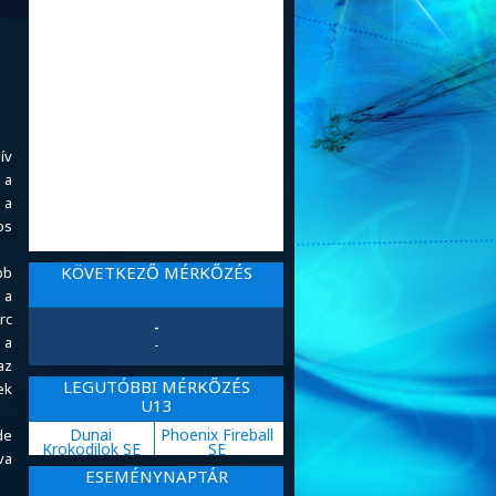
ív
 a
 a
os
KÖVETKEZŐ MÉRKŐZÉS
bb
 a
rc
-
 a
-
az
LEGUTÓBBI MÉRKŐZÉS
ek
U13
Dunai
Phoenix Fireball
de
Krokodilok SE
SE
va
ESEMÉNYNAPTÁR