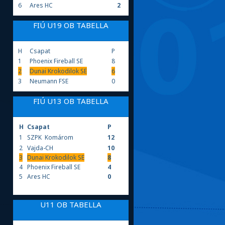
6
Ares HC
2
FIÚ U19 OB TABELLA
H
Csapat
P
1
Phoenix Fireball SE
8
2
Dunai Krokodilok SE
6
3
Neumann FSE
0
FIÚ U13 OB TABELLA
H
Csapat
P
1
S
ZPK
Komárom
12
2
Vajda-CH
10
3
Dunai Krokodilok SE
8
4
Phoenix Fireball SE
4
5
Ares HC
0
U11 OB TABELLA