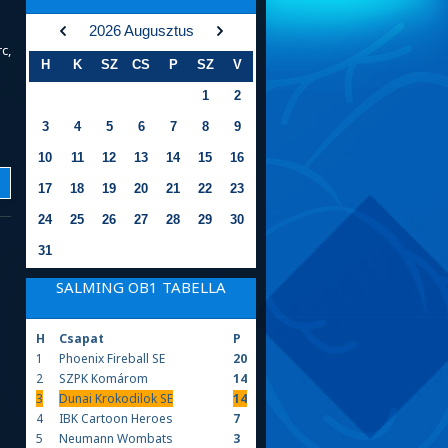
2026 Augusztus
c,
H
K
SZ
CS
P
SZ
V
1
2
3
4
5
6
7
8
9
10
11
12
13
14
15
16
17
18
19
20
21
22
23
24
25
26
27
28
29
30
31
SALMING OB1 TABELLA
H
Csapat
P
1
Phoenix Fireball SE
20
2
SZPK Komárom
14
3
Dunai Krokodilok SE
14
4
IBK Cartoon Heroes
7
5
Neumann Wombats
3