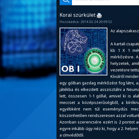
Korai szürkület
Hozzáadva: 2014-02-24 20:09:52
Az alapszakasz
A kartali csap
kb 1 X 1 méte
mérkőzésre. A
helyzetek, ami
vezetésre tettü
Kívülről minde
egy gólban gazdag mérkőzést fog látni, 
játékba és elkezdett asszisztálni a Neu
lett, összesen 1-1 góllal, amivel ki is
meccset a középszerűségből, a bírókna
egyébként nem túl eseménydús meccs
köszönhetően rendszeresen azzal voltunk 
Azonban szerencsére ezért is 2 pontot 
egyre inkább úgy néz ki, hogy a 2. helye
a címvédőtől.