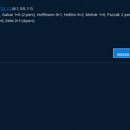
SE 7:2
(6:1, 0:0, 1:1)
Galsai 1+0 (2 perc), Hoffmann 0+1, Hollósi 0+2, Molnár 1+0, Pazsák 2 per
0, Zelei 2+1 (4 perc)