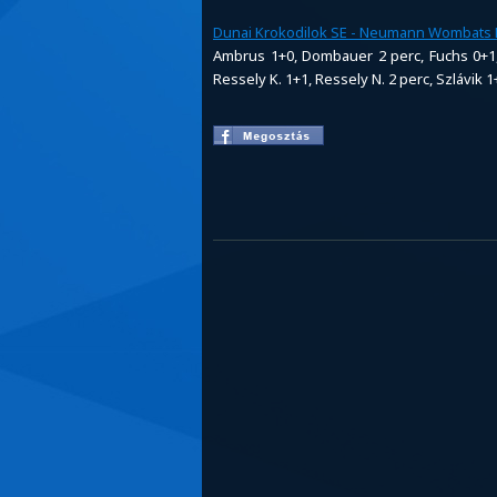
Dunai Krokodilok SE - Neumann Wombats F
Ambrus 1+0, Dombauer 2 perc, Fuchs 0+1, 
Ressely K. 1+1, Ressely N. 2 perc, Szlávik 1+