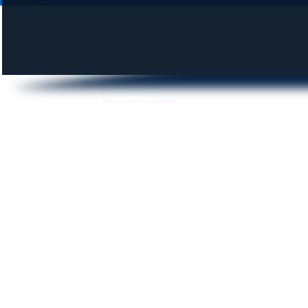
DUNAI KROKODILOK SE
© 2014 krokodilok.hu | Minden