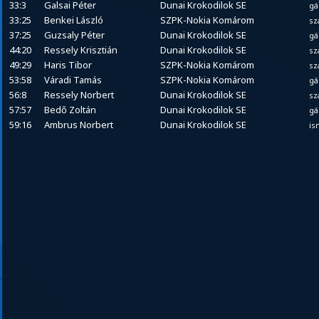
33:3
Galsai Péter
Dunai Krokodilok SE
gá
33:25
Benkei László
SZPK-Nokia Komárom
sz
37:25
Guzsaly Péter
Dunai Krokodilok SE
gá
44:20
Ressely Krisztián
Dunai Krokodilok SE
sz
49:29
Haris Tibor
SZPK-Nokia Komárom
sz
53:58
Váradi Tamás
SZPK-Nokia Komárom
gá
56:8
Ressely Norbert
Dunai Krokodilok SE
sz
57:57
Bedő Zoltán
Dunai Krokodilok SE
gá
59:16
Ambrus Norbert
Dunai Krokodilok SE
is