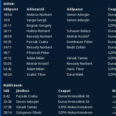
Gólok:
Időpont
Gólszerző
Gólpassz
Csa
18:54
Ambrus Norbert
Simon Adorján
Duna
19:9
Varga Gergő
Simon Adorján
Duna
25:11
Bognár Gergely
SZPK
26:11
Hollósi Richárd
Schauer Balázs
Duna
28:59
Ressely Norbert
Molnár Kristóf
Duna
30:25
Pazsák Csaba
Dombauer Péter
Duna
34:11
Ressely Norbert
Bedő Zoltán
Duna
38:7
Pfneiszli Péter
SZPK
47:15
Ádám Milán
Váradi Tamás
SZPK
50:36
Molnár Kristóf
Ressely Norbert
Duna
53:42
Ádám Milán
Haris Tibor
SZPK
58:24
Szabó Tibor
Darai Máté
SZPK
Kiállítások:
Idő
Játékos
Csapat
Ki
6:42
Pazsák Csaba
Dunai Krokodilok SE
sz
23:28
Simon Adorján
Dunai Krokodilok SE
sz
27:28
Váradi Tamás
SZPK-Nokia Komárom
sz
28:14
Sztojanov Olivér
SZPK-Nokia Komárom
sz